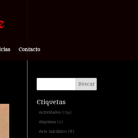
icias
Contacto
Etiquetas
Actividades
(29)
Alquimia
(1)
Arte Iniciático
(8)