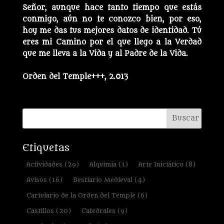
Señor, aunque hace tanto tiempo que estás
conmigo, aún no te conozco bien, por eso,
hoy me das tus mejores datos de identidad. Tú
eres mi Camino por el que llego a la Verdad
que me lleva a la Vida y al Padre de la Vida.
Orden del Temple+++, 2.013
Etiquetas
Actividades
(29)
Alquimia
(1)
Arte Iniciático
(8)
Avisos
(16)
Bestiario Medieval
(4)
Cartulario de la Orden del Temple
(6)
Castillos
(20)
Catedrales
(9)