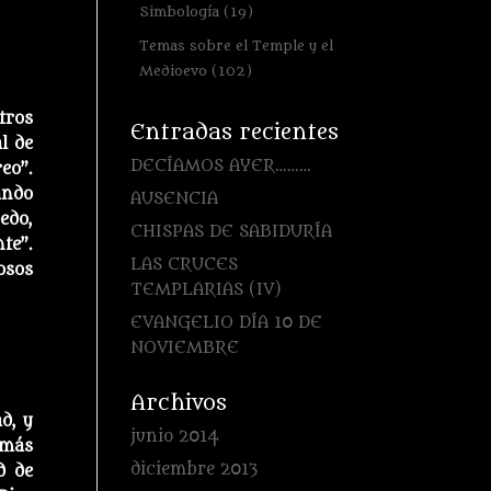
Simbología
(19)
Temas sobre el Temple y el
Medioevo
(102)
tros
Entradas recientes
l de
DECÍAMOS AYER………
eo”.
ando
AUSENCIA
edo,
CHISPAS DE SABIDURÍA
te”.
LAS CRUCES
osos
TEMPLARIAS (IV)
EVANGELIO DÍA 10 DE
NOVIEMBRE
Archivos
d, y
junio 2014
 más
diciembre 2013
d de