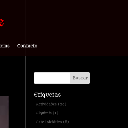
icias
Contacto
Etiquetas
Actividades
(29)
Alquimia
(1)
Arte Iniciático
(8)