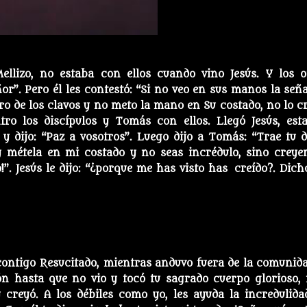
llizo, no estaba con ellos cuando vino Jesús. Y los o
ñor”. Pero él les contestó: “Si no veo en sus manos la seña
ero de los clavos y no meto la mano en Su costado, no lo cr
tro los discípulos y Tomás con ellos. Llegó Jesús, est
y dijo: “Paz a vosotros”. Luego dijo a Tomás: “Trae tu d
 métela en mi costado y no seas incrédulo, sino creyen
”. Jesús le dijo: “¿porque me has visto has creído?. Dich
contigo Resucitado, mientras anduvo fuera de la comunida
ón hasta que no vio y tocó tu sagrado cuerpo glorioso,
 creyó. A los débiles como yo, les ayuda la incredulida