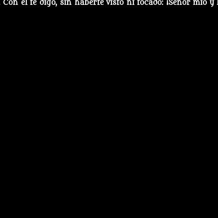
 Con él te digo, sin haberte visto ni tocado: ¡Señor mío y 