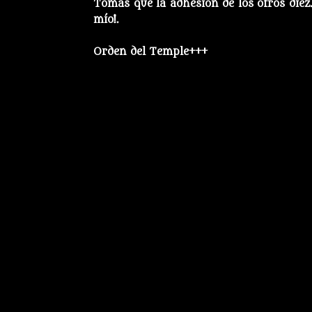
Tomás que la adhesión de los otros diez.
mío!.
Orden del Temple+++