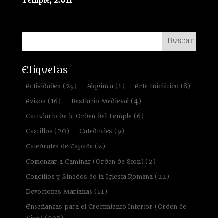
Temple, 2.011
Etiquetas
Actividades
(29)
Alquimia
(1)
Arte Iniciático
(8)
Avisos
(16)
Bestiario Medieval
(4)
Cartulario de la Orden del Temple
(6)
Castillos
(20)
Catedrales
(9)
Catedrales de España
(2)
Comenzar a Caminar (Orden de Sion)
(2)
Concilios y Sínodos de la Iglesia Romana
(22)
Devociones Marianas
(11)
Enseñanzas para el Crecimiento Interior (Orden de
Sion)
(203)