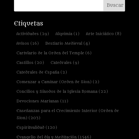
Etiquetas
Actividades
(29)
Alquimia
(1)
Arte Iniciático
(8)
Avisos
(16)
Bestiario Medieval
(4)
Cartulario de la Orden del Temple
(6)
Castillos
(20)
Catedrales
(9)
Catedrales de España
(2)
Comenzar a Caminar (Orden de Sion)
(2)
Concilios y Sínodos de la Iglesia Romana
(22)
Devociones Marianas
(11)
Enseñanzas para el Crecimiento Interior (Orden de
Sion)
(203)
Espiritualidad
(120)
Evangelio del día y Meditación
(1546)