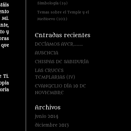
Simbología
(19)
táis
ento
Temas sobre el Temple y el
 Mi.
Medioevo
(102)
nte,
to y
Entradas recientes
bras
DECÍAMOS AYER………
 que
AUSENCIA
CHISPAS DE SABIDURÍA
LAS CRUCES
 Ti.
TEMPLARIAS (IV)
opia
EVANGELIO DÍA 10 DE
oria
NOVIEMBRE
Archivos
junio 2014
diciembre 2013