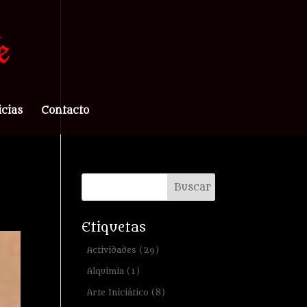
icias
Contacto
Etiquetas
Actividades
(29)
Alquimia
(1)
Arte Iniciático
(8)