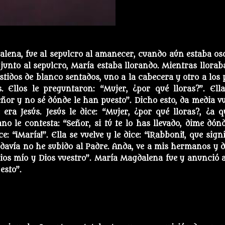
alena, fue al sepulcro al amanecer, cuando aún estaba os
, junto al sepulcro, María estaba llorando. Mientras lloraba
stidos de blanco sentados, uno a la cabecera y otro a los p
 Ellos le preguntaron: “Mujer, ¿por qué lloras?”. Ella
ñor y no sé dónde le han puesto”. Dicho esto, da media vu
era Jesús. Jesús le dice: “Mujer, ¿por qué lloras?, ¿a q
no le contesta: “Señor, si tú te lo has llevado, dime dónd
e: “¡María!”. Ella se vuelve y le dice: “¡Rabboni!, que sign
todavía no he subido al Padre. Anda, ve a mis hermanos y di
Dios mío y Dios vuestro”. María Magdalena fue y anunció a
esto”.