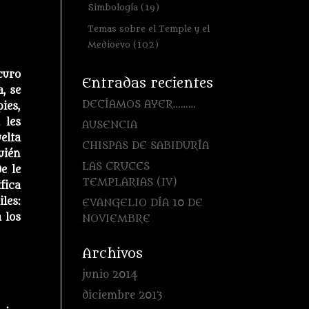
Simbología
(19)
Temas sobre el Temple y el
Medioevo
(102)
curo
Entradas recientes
, se
DECÍAMOS AYER………
ies,
 les
AUSENCIA
elta
CHISPAS DE SABIDURÍA
uién
LAS CRUCES
e le
TEMPLARIAS (IV)
ifica
les:
EVANGELIO DÍA 10 DE
 los
NOVIEMBRE
Archivos
junio 2014
diciembre 2013