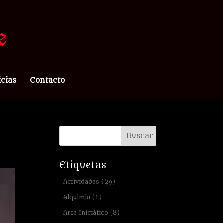
icias
Contacto
Etiquetas
Actividades
(29)
Alquimia
(1)
Arte Iniciático
(8)