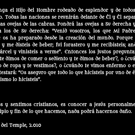
enga el Hijo del Hombre rodeado de esplendor y de todos
o. Todas las naciones se reunirán delante de Él y Él sepa
as ovejas de las cabras. Pondrá las ovejas a Su derecha y
a los de Su derecha: “Venid vosotros, los que Mi Padr
e os ha preparado desde la creación del mundo. Porque 
y me disteis de beber; fui forastero y me recibisteis; an
cárcel y vinisteis a verme”. Entonces los justos pregunta
te dimos de comer o sediento y te dimos de beber?, o ¿cu
to de ropa y te vestimos?, o ¿cuándo te vimos enfermo o e
testará: “Os aseguro que todo lo que hicisteis por uno de é
mo lo hicisteis”.
s y sentimos cristianos, es conocer a Jesús personalme
ipio y fin de lo que hacemos, nada podrá hacernos daño.
del Temple, 2.010