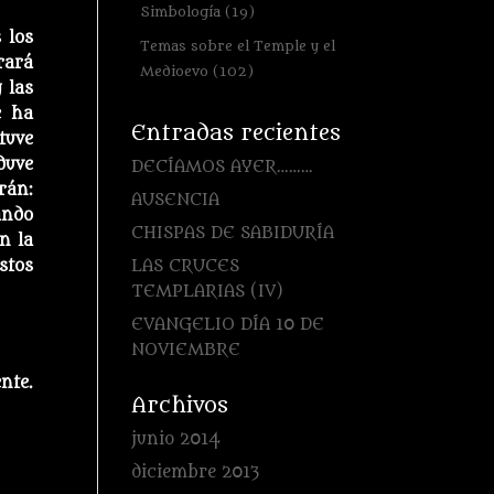
Simbología
(19)
 los
Temas sobre el Temple y el
rará
Medioevo
(102)
 las
e ha
Entradas recientes
tuve
duve
DECÍAMOS AYER………
rán:
AUSENCIA
ándo
CHISPAS DE SABIDURÍA
n la
stos
LAS CRUCES
TEMPLARIAS (IV)
EVANGELIO DÍA 10 DE
NOVIEMBRE
nte.
Archivos
junio 2014
diciembre 2013