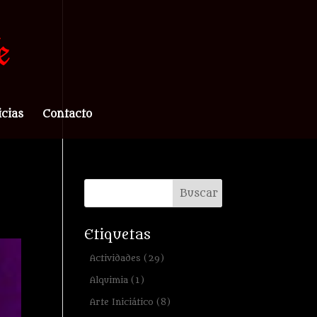
icias
Contacto
Etiquetas
Actividades
(29)
Alquimia
(1)
Arte Iniciático
(8)