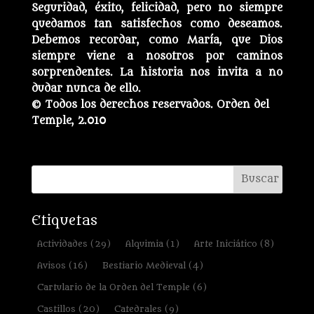
Seguridad, éxito, felicidad, pero no siempre
quedamos tan satisfechos como deseamos.
Debemos recordar, como María, que Dios
siempre viene a nosotros por caminos
sorprendentes. La historia nos invita a no
dudar nunca de ello.
© Todos los derechos reservados. Orden del
Temple, 2.010
Etiquetas
Actividades
(29)
Alquimia
(1)
Arte Iniciático
(8)
Avisos
(16)
Bestiario Medieval
(4)
Cartulario de la Orden del Temple
(6)
Castillos
(20)
Catedrales
(9)