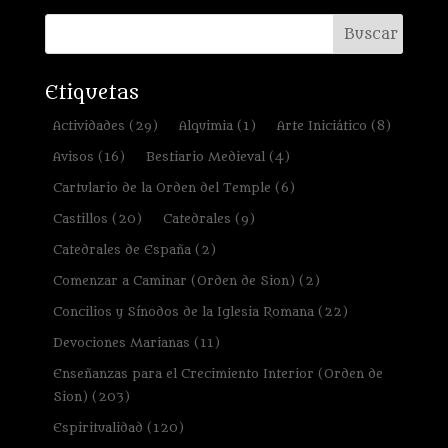
Etiquetas
Actividades
(29)
Alquimia
(1)
Arte Iniciático
(8)
Avisos
(16)
Bestiario Medieval
(4)
Cartulario de la Orden del Temple
(6)
Castillos
(20)
Catedrales
(9)
Catedrales de España
(2)
Comenzar a Caminar (Orden de Sion)
(2)
Concilios y Sínodos de la Iglesia Romana
(22)
Devociones Marianas
(11)
Enseñanzas para el Crecimiento Interior (Orden de
Sion)
(203)
Espiritualidad
(120)