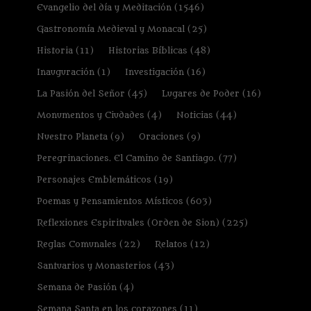
Evangelio del día y Meditación
(1546)
Gastronomía Medieval y Monacal
(25)
Historia
(11)
Historias Bíblicas
(48)
Inauguración
(1)
Investigación
(16)
La Pasión del Señor
(45)
Lugares de Poder
(16)
Monumentos y Ciudades
(4)
Noticias
(44)
Nuestro Planeta
(9)
Oraciones
(9)
Peregrinaciones. El Camino de Santiago.
(77)
Personajes Emblemáticos
(19)
Poemas y Pensamientos Místicos
(603)
Reflexiones Espirituales (Orden de Sion)
(225)
Reglas Comunales
(22)
Relatos
(12)
Santuarios y Monasterios
(43)
Semana de Pasión
(4)
Semana Santa en los corazones
(11)