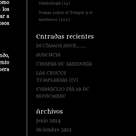
como
Simbología
(19)
 los
Temas sobre el Temple y el
ar a
Medioevo
(102)
osos
Entradas recientes
DECÍAMOS AYER………
AUSENCIA
ndo,
ento
CHISPAS DE SABIDURÍA
pera
LAS CRUCES
TEMPLARIAS (IV)
EVANGELIO DÍA 10 DE
NOVIEMBRE
Archivos
junio 2014
diciembre 2013