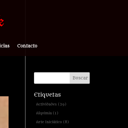
icias
Contacto
Etiquetas
Actividades
(29)
Alquimia
(1)
Arte Iniciático
(8)