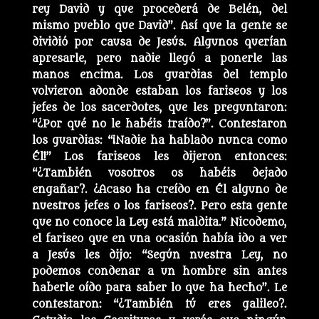
rey David y que procederá de Belén, del
mismo pueblo que David”. Así que la gente se
dividió por causa de Jesús. Algunos querían
apresarle, pero nadie llegó a ponerle las
manos encima. Los guardias del templo
volvieron adonde estaban los fariseos y los
jefes de los sacerdotes, que les preguntaron:
“¿Por qué no le habéis traído?”. Contestaron
los guardias: “¡Nadie ha hablado nunca como
Él!” Los fariseos les dijeron entonces:
“¿También vosotros os habéis dejado
engañar?. ¿Acaso ha creído en Él alguno de
nuestros jefes o los fariseos?. Pero esta gente
que no conoce la Ley está maldita.” Nicodemo,
el fariseo que en una ocasión había ido a ver
a Jesús les dijo: “Según nuestra Ley, no
podemos condenar a un hombre sin antes
haberle oído para saber lo que ha hecho”. Le
contestaron: “¿También tú eres galileo?.