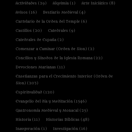
Actividades
(29)
Alquimia
(1)
Arte Iniciático
(8)
Avisos
(16)
Bestiario Medieval
(4)
Cartulario de la Orden del Temple
(6)
Castillos
(20)
Catedrales
(9)
Catedrales de España
(2)
Comenzar a Caminar (Orden de Sion)
(2)
Concilios y Sínodos de la Iglesia Romana
(22)
Devociones Marianas
(11)
Enseñanzas para el Crecimiento Interior (Orden de
Sion)
(203)
Espiritualidad
(120)
Evangelio del día y Meditación
(1546)
Gastronomía Medieval y Monacal
(25)
Historia
(11)
Historias Bíblicas
(48)
Inauguración
(1)
Investigación
(16)