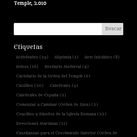
Temple, 2.010
Etiquetas
Actividades
(29)
Alquimia
(1)
Arte Iniciático
(8)
Avisos
(16)
Bestiario Medieval
(4)
Cartulario de la Orden del Temple
(6)
Castillos
(20)
Catedrales
(9)
Catedrales de España
(2)
Comenzar a Caminar (Orden de Sion)
(2)
Concilios y Sínodos de la Iglesia Romana
(22)
Devociones Marianas
(11)
Enseñanzas para el Crecimiento Interior (Orden de