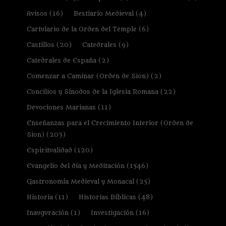
Avisos
(16)
Bestiario Medieval
(4)
Cartulario de la Orden del Temple
(6)
Castillos
(20)
Catedrales
(9)
Catedrales de España
(2)
Comenzar a Caminar (Orden de Sion)
(2)
Concilios y Sínodos de la Iglesia Romana
(22)
Devociones Marianas
(11)
Enseñanzas para el Crecimiento Interior (Orden de
Sion)
(203)
Espiritualidad
(120)
Evangelio del día y Meditación
(1546)
Gastronomía Medieval y Monacal
(25)
Historia
(11)
Historias Bíblicas
(48)
Inauguración
(1)
Investigación
(16)