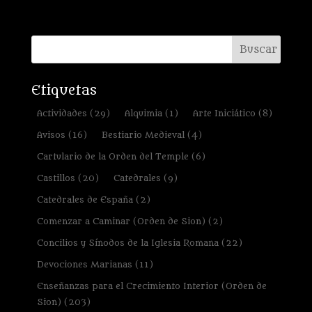
Etiquetas
Actividades
(29)
Alquimia
(1)
Arte Iniciático
(8)
Avisos
(16)
Bestiario Medieval
(4)
Cartulario de la Orden del Temple
(6)
Castillos
(20)
Catedrales
(9)
Catedrales de España
(2)
Comenzar a Caminar (Orden de Sion)
(2)
Concilios y Sínodos de la Iglesia Romana
(22)
Devociones Marianas
(11)
Enseñanzas para el Crecimiento Interior (Orden de
Sion)
(203)