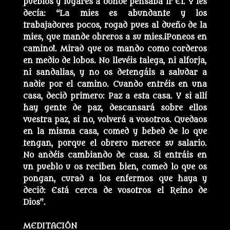
pueblos y lugares a dónde pensaba ir Él. Y les
decía: “La mies es abundante y los
trabajadores pocos, rogad pues al dueño de la
mies, que mande obreros a su mies.¡Poneos en
camino!. Mirad que os mando como corderos
en medio de lobos. No llevéis talega, ni alforja,
ni sandalias, y no os detengáis a saludar a
nadie por el camino. Cuando entréis en una
casa, decid primero: Paz a esta casa. Y si allí
hay gente de paz, descansará sobre ellos
vuestra paz, si no, volverá a vosotros. Quedaos
en la misma casa, comed y bebed de lo que
tengan, porque el obrero merece su salario.
No andéis cambiando de casa. Si entráis en
un pueblo u os reciben bien, comed lo que os
pongan, curad a los enfermos que haya y
decid: Está cerca de vosotros el Reino de
Dios”.
MEDITACIÓN