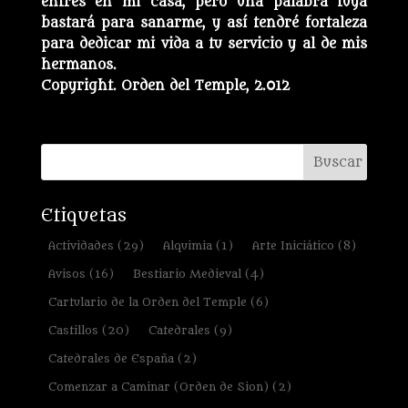
entres en mi casa, pero una palabra tuya
bastará para sanarme, y así tendré fortaleza
para dedicar mi vida a tu servicio y al de mis
hermanos.
Copyright. Orden del Temple, 2.012
Etiquetas
Actividades
(29)
Alquimia
(1)
Arte Iniciático
(8)
Avisos
(16)
Bestiario Medieval
(4)
Cartulario de la Orden del Temple
(6)
Castillos
(20)
Catedrales
(9)
Catedrales de España
(2)
Comenzar a Caminar (Orden de Sion)
(2)