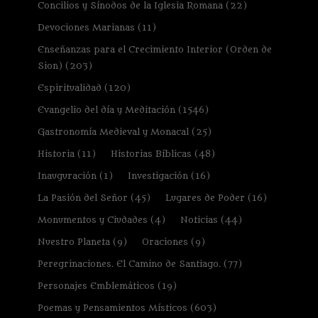
Concilios y Sínodos de la Iglesia Romana
(22)
Devociones Marianas
(11)
Enseñanzas para el Crecimiento Interior (Orden de
Sion)
(203)
Espiritualidad
(120)
Evangelio del día y Meditación
(1546)
Gastronomía Medieval y Monacal
(25)
Historia
(11)
Historias Bíblicas
(48)
Inauguración
(1)
Investigación
(16)
La Pasión del Señor
(45)
Lugares de Poder
(16)
Monumentos y Ciudades
(4)
Noticias
(44)
Nuestro Planeta
(9)
Oraciones
(9)
Peregrinaciones. El Camino de Santiago.
(77)
Personajes Emblemáticos
(19)
Poemas y Pensamientos Místicos
(603)