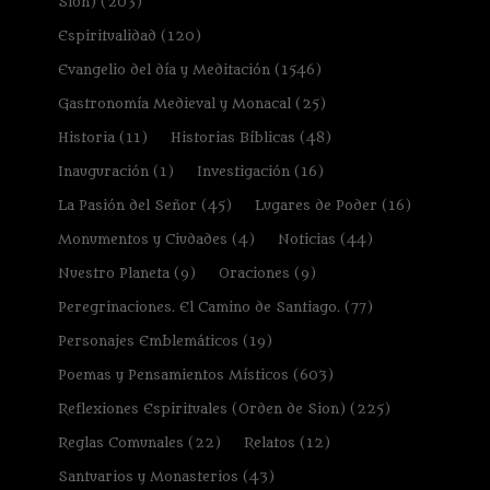
Sion)
(203)
Espiritualidad
(120)
Evangelio del día y Meditación
(1546)
Gastronomía Medieval y Monacal
(25)
Historia
(11)
Historias Bíblicas
(48)
Inauguración
(1)
Investigación
(16)
La Pasión del Señor
(45)
Lugares de Poder
(16)
Monumentos y Ciudades
(4)
Noticias
(44)
Nuestro Planeta
(9)
Oraciones
(9)
Peregrinaciones. El Camino de Santiago.
(77)
Personajes Emblemáticos
(19)
Poemas y Pensamientos Místicos
(603)
Reflexiones Espirituales (Orden de Sion)
(225)
Reglas Comunales
(22)
Relatos
(12)
Santuarios y Monasterios
(43)