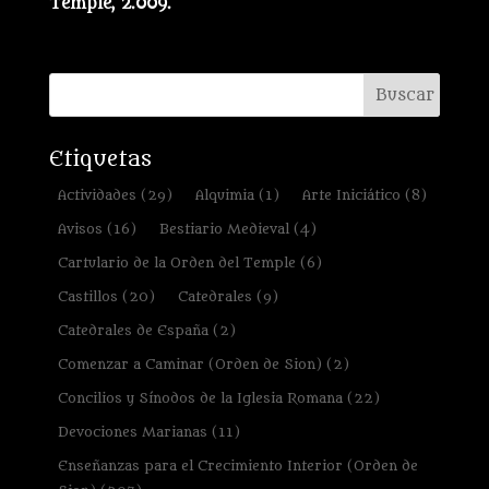
Temple, 2.009.
Etiquetas
Actividades
(29)
Alquimia
(1)
Arte Iniciático
(8)
Avisos
(16)
Bestiario Medieval
(4)
Cartulario de la Orden del Temple
(6)
Castillos
(20)
Catedrales
(9)
Catedrales de España
(2)
Comenzar a Caminar (Orden de Sion)
(2)
Concilios y Sínodos de la Iglesia Romana
(22)
Devociones Marianas
(11)
Enseñanzas para el Crecimiento Interior (Orden de