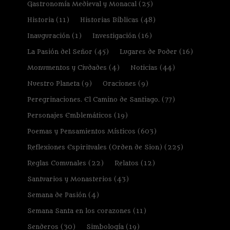
Gastronomía Medieval y Monacal
(25)
Historia
(11)
Historias Bíblicas
(48)
Inauguración
(1)
Investigación
(16)
La Pasión del Señor
(45)
Lugares de Poder
(16)
Monumentos y Ciudades
(4)
Noticias
(44)
Nuestro Planeta
(9)
Oraciones
(9)
Peregrinaciones. El Camino de Santiago.
(77)
Personajes Emblemáticos
(19)
Poemas y Pensamientos Místicos
(603)
Reflexiones Espirituales (Orden de Sion)
(225)
Reglas Comunales
(22)
Relatos
(12)
Santuarios y Monasterios
(43)
Semana de Pasión
(4)
Semana Santa en los corazones
(11)
Senderos
(30)
Simbología
(19)