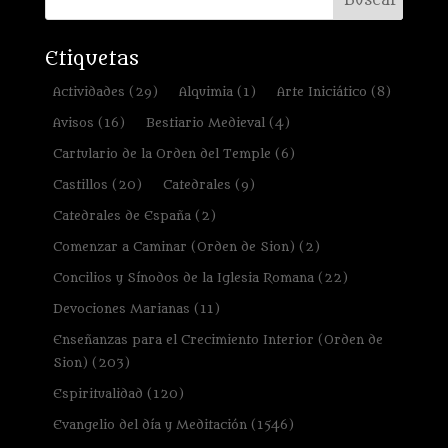
Etiquetas
Actividades
(29)
Alquimia
(1)
Arte Iniciático
(8)
Avisos
(16)
Bestiario Medieval
(4)
Cartulario de la Orden del Temple
(6)
Castillos
(20)
Catedrales
(9)
Catedrales de España
(2)
Comenzar a Caminar (Orden de Sion)
(2)
Concilios y Sínodos de la Iglesia Romana
(22)
Devociones Marianas
(11)
Enseñanzas para el Crecimiento Interior (Orden de
Sion)
(203)
Espiritualidad
(120)
Evangelio del día y Meditación
(1546)