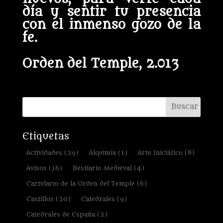
día y sentir tu presencia
con el inmenso gozo de la
fe.
Orden del Temple, 2.013
Etiquetas
Actividades
(29)
Alquimia
(1)
Arte Iniciático
(8)
Avisos
(16)
Bestiario Medieval
(4)
Cartulario de la Orden del Temple
(6)
Castillos
(20)
Catedrales
(9)
Catedrales de España
(2)