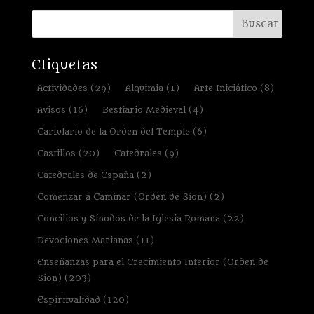
Etiquetas
Actividades
(29)
Alquimia
(1)
Arte Iniciático
(8)
Avisos
(16)
Bestiario Medieval
(4)
Cartulario de la Orden del Temple
(6)
Castillos
(20)
Catedrales
(9)
Catedrales de España
(2)
Comenzar a Caminar (Orden de Sion)
(2)
Concilios y Sínodos de la Iglesia Romana
(22)
Devociones Marianas
(11)
Enseñanzas para el Crecimiento Interior (Orden de
Sion)
(203)
Espiritualidad
(120)