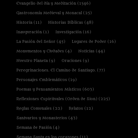
Evangelio del día y Meditación
(1546)
Gastronomía Medieval y Monacal
(25)
Historia
(11)
Historias Bíblicas
(48)
Inauguración
(1)
Investigación
(16)
La Pasión del Señor
(45)
Lugares de Poder
(16)
Monumentos y Ciudades
(4)
Noticias
(44)
Nuestro Planeta
(9)
Oraciones
(9)
Peregrinaciones. El Camino de Santiago.
(77)
Personajes Emblemáticos
(19)
Poemas y Pensamientos Místicos
(603)
Reflexiones Espirituales (Orden de Sion)
(225)
Reglas Comunales
(22)
Relatos
(12)
Santuarios y Monasterios
(43)
Semana de Pasión
(4)
Semana Santa en los corazones
(11)