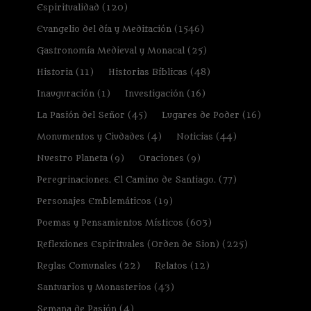
Espiritualidad
(120)
Evangelio del día y Meditación
(1546)
Gastronomía Medieval y Monacal
(25)
Historia
(11)
Historias Bíblicas
(48)
Inauguración
(1)
Investigación
(16)
La Pasión del Señor
(45)
Lugares de Poder
(16)
Monumentos y Ciudades
(4)
Noticias
(44)
Nuestro Planeta
(9)
Oraciones
(9)
Peregrinaciones. El Camino de Santiago.
(77)
Personajes Emblemáticos
(19)
Poemas y Pensamientos Místicos
(603)
Reflexiones Espirituales (Orden de Sion)
(225)
Reglas Comunales
(22)
Relatos
(12)
Santuarios y Monasterios
(43)
Semana de Pasión
(4)