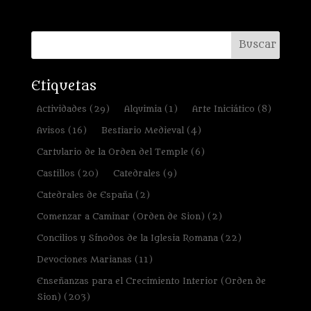
Etiquetas
Actividades
(29)
Alquimia
(1)
Arte Iniciático
(8)
Avisos
(16)
Bestiario Medieval
(4)
Cartulario de la Orden del Temple
(6)
Castillos
(20)
Catedrales
(9)
Catedrales de España
(2)
Comenzar a Caminar (Orden de Sion)
(2)
Concilios y Sínodos de la Iglesia Romana
(22)
Devociones Marianas
(11)
Enseñanzas para el Crecimiento Interior (Orden de
Sion)
(203)