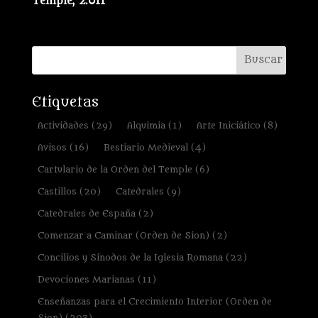
Temple, 2.011
Etiquetas
Actividades
(29)
Alquimia
(1)
Arte Iniciático
(8)
Avisos
(16)
Bestiario Medieval
(4)
Cartulario de la Orden del Temple
(6)
Castillos
(20)
Catedrales
(9)
Catedrales de España
(2)
Comenzar a Caminar (Orden de Sion)
(2)
Concilios y Sínodos de la Iglesia Romana
(22)
Devociones Marianas
(11)
Enseñanzas para el Crecimiento Interior (Orden de
Sion)
(203)