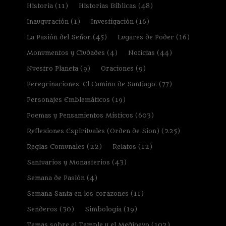
Historia
(11)
Historias Bíblicas
(48)
Inauguración
(1)
Investigación
(16)
La Pasión del Señor
(45)
Lugares de Poder
(16)
Monumentos y Ciudades
(4)
Noticias
(44)
Nuestro Planeta
(9)
Oraciones
(9)
Peregrinaciones. El Camino de Santiago.
(77)
Personajes Emblemáticos
(19)
Poemas y Pensamientos Místicos
(603)
Reflexiones Espirituales (Orden de Sion)
(225)
Reglas Comunales
(22)
Relatos
(12)
Santuarios y Monasterios
(43)
Semana de Pasión
(4)
Semana Santa en los corazones
(11)
Senderos
(30)
Simbología
(19)
Temas sobre el Temple y el Medioevo
(102)