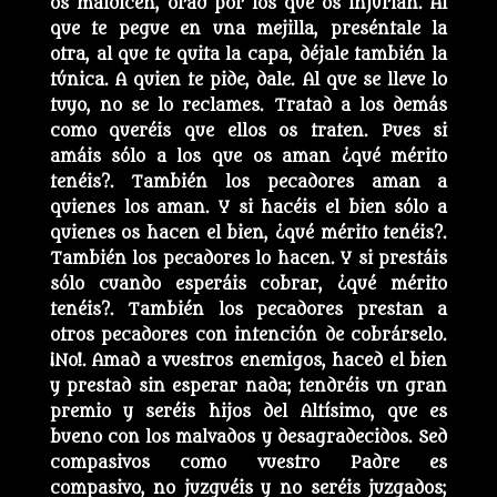
os maldicen, orad por los que os injurian. Al
que te pegue en una mejilla, preséntale la
otra, al que te quita la capa, déjale también la
túnica. A quien te pide, dale. Al que se lleve lo
tuyo, no se lo reclames. Tratad a los demás
como queréis que ellos os traten. Pues si
amáis sólo a los que os aman ¿qué mérito
tenéis?. También los pecadores aman a
quienes los aman. Y si hacéis el bien sólo a
quienes os hacen el bien, ¿qué mérito tenéis?.
También los pecadores lo hacen. Y si prestáis
sólo cuando esperáis cobrar, ¿qué mérito
tenéis?. También los pecadores prestan a
otros pecadores con intención de cobrárselo.
¡No!. Amad a vuestros enemigos, haced el bien
y prestad sin esperar nada; tendréis un gran
premio y seréis hijos del Altísimo, que es
bueno con los malvados y desagradecidos. Sed
compasivos como vuestro Padre es
compasivo, no juzguéis y no seréis juzgados;