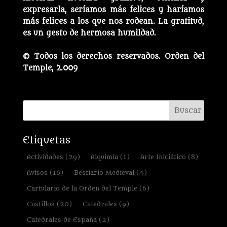
expresarla, seríamos más felices y haríamos
más felices a los que nos rodean. La gratitud,
es un gesto de hermosa humildad.
© Todos los derechos reservados. Orden del
Temple, 2.009
Etiquetas
Actividades
(29)
Alquimia
(1)
Arte Iniciático
(8)
Avisos
(16)
Bestiario Medieval
(4)
Cartulario de la Orden del Temple
(6)
Castillos
(20)
Catedrales
(9)
Catedrales de España
(2)