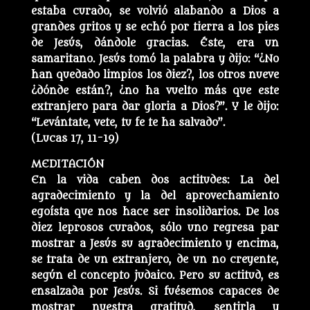
estaba curado, se volvió alabando a Dios a
grandes gritos y se echó por tierra a los pies
de Jesús, dándole gracias. Éste, era un
samaritano. Jesús tomó la palabra y dijo: “¿No
han quedado limpios los diez?, los otros nueve
¿dónde están?, ¿no ha vuelto más que este
extranjero para dar gloria a Dios?”. Y le dijo:
“Levántate, vete, tu fe te ha salvado”.
(Lucas 17, 11-19)
MEDITACIÓN
En la vida caben dos actitudes: La del
agradecimiento y la del aprovechamiento
egoísta que nos hace ser insolidarios. De los
diez leprosos curados, sólo uno regresa par
mostrar a Jesús su agradecimiento y encima,
se trata de un extranjero, de un no creyente,
según el concepto judaico. Pero su actitud, es
ensalzada por Jesús. Si fuésemos capaces de
mostrar nuestra gratitud, sentirla y