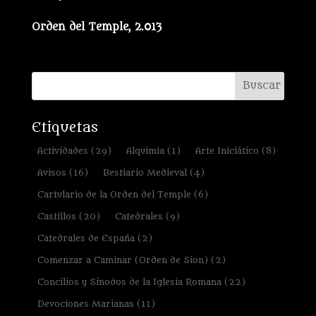
Orden del Temple, 2.013
Etiquetas
Actividades
(29)
Alquimia
(1)
Arte Iniciático
(8)
Avisos
(16)
Bestiario Medieval
(4)
Cartulario de la Orden del Temple
(6)
Castillos
(20)
Catedrales
(9)
Catedrales de España
(2)
Comenzar a Caminar (Orden de Sion)
(2)
Concilios y Sínodos de la Iglesia Romana
(22)
Devociones Marianas
(11)