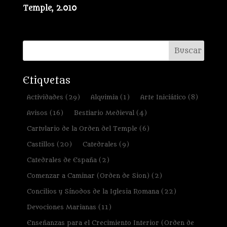
Temple, 2.010
Etiquetas
Actividades
(29)
Alquimia
(1)
Arte Iniciático
(8)
Avisos
(16)
Bestiario Medieval
(4)
Cartulario de la Orden del Temple
(6)
Castillos
(20)
Catedrales
(9)
Catedrales de España
(2)
Comenzar a Caminar (Orden de Sion)
(2)
Concilios y Sínodos de la Iglesia Romana
(22)
Devociones Marianas
(11)
Enseñanzas para el Crecimiento Interior (Orden de