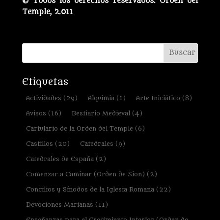
© Todos los derechos reservados. Orden del
Temple, 2.011
Etiquetas
Actividades
(29)
Alquimia
(1)
Arte Iniciático
(8)
Avisos
(16)
Bestiario Medieval
(4)
Cartulario de la Orden del Temple
(6)
Castillos
(20)
Catedrales
(9)
Catedrales de España
(2)
Comenzar a Caminar (Orden de Sion)
(2)
Concilios y Sínodos de la Iglesia Romana
(22)
Devociones Marianas
(11)
Enseñanzas para el Crecimiento Interior (Orden de