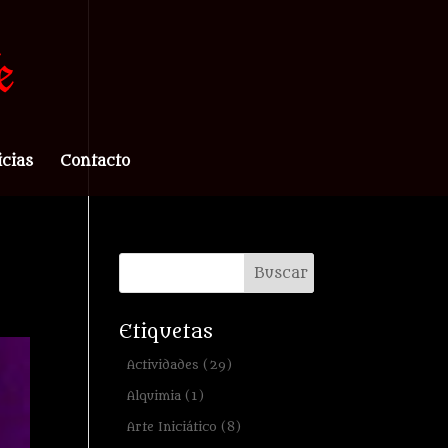
icias
Contacto
Etiquetas
Actividades
(29)
Alquimia
(1)
Arte Iniciático
(8)