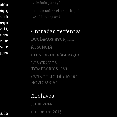
Simbología
(19)
oído
igo,
Temas sobre el Temple y el
será
Medioevo
(102)
uego
 ti,
Entradas recientes
nces
DECÍAMOS AYER………
e de
z te
AUSENCIA
gues
CHISPAS DE SABIDURÍA
LAS CRUCES
TEMPLARIAS (IV)
EVANGELIO DÍA 10 DE
NOVIEMBRE
Archivos
junio 2014
diciembre 2013
s lo