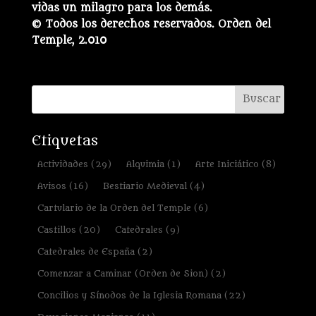
vidas un milagro para los demás.
© Todos los derechos reservados. Orden del
Temple, 2.010
Etiquetas
Actividades
(29)
Alquimia
(1)
Arte Iniciático
(8)
Avisos
(16)
Bestiario Medieval
(4)
Cartulario de la Orden del Temple
(6)
Castillos
(20)
Catedrales
(9)
Catedrales de España
(2)
Comenzar a Caminar (Orden de Sion)
(2)
Concilios y Sínodos de la Iglesia Romana
(22)