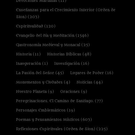
Devociones Marianas
(11)
Enseñanzas para el Crecimiento Interior (Orden de
Sion)
(203)
Espiritualidad
(120)
Evangelio del día y Meditación
(1546)
Gastronomía Medieval y Monacal
(25)
Historia
(11)
Historias Bíblicas
(48)
Inauguración
(1)
Investigación
(16)
La Pasión del Señor
(45)
Lugares de Poder
(16)
Monumentos y Ciudades
(4)
Noticias
(44)
Nuestro Planeta
(9)
Oraciones
(9)
Peregrinaciones. El Camino de Santiago.
(77)
Personajes Emblemáticos
(19)
Poemas y Pensamientos Místicos
(603)
Reflexiones Espirituales (Orden de Sion)
(225)