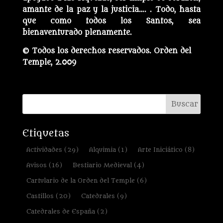
amante de la paz y la justicia…. . Todo, hasta
que como todos los Santos, sea
bienaventurado plenamente.
© Todos los derechos reservados. Orden del
Temple, 2.009
Etiquetas
Actividades
(29)
Alquimia
(1)
Arte Iniciático
(8)
Avisos
(16)
Bestiario Medieval
(4)
Cartulario de la Orden del Temple
(6)
Castillos
(20)
Catedrales
(9)
Catedrales de España
(2)