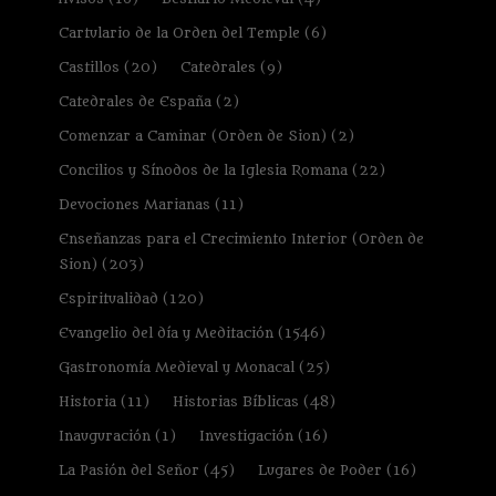
Cartulario de la Orden del Temple
(6)
Castillos
(20)
Catedrales
(9)
Catedrales de España
(2)
Comenzar a Caminar (Orden de Sion)
(2)
Concilios y Sínodos de la Iglesia Romana
(22)
Devociones Marianas
(11)
Enseñanzas para el Crecimiento Interior (Orden de
Sion)
(203)
Espiritualidad
(120)
Evangelio del día y Meditación
(1546)
Gastronomía Medieval y Monacal
(25)
Historia
(11)
Historias Bíblicas
(48)
Inauguración
(1)
Investigación
(16)
La Pasión del Señor
(45)
Lugares de Poder
(16)