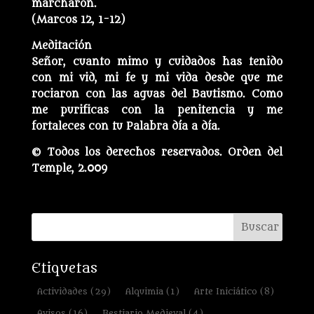
marcharon.
(Marcos 12, 1-12)
Meditación
Señor, cuanto mimo y cuidados has tenido
con mi vid, mi fe y mi vida desde que me
rociaron con las aguas del Bautismo. Como
me purificas con la penitencia y me
fortaleces con tu Palabra día a día.
© Todos los derechos reservados. Orden del
Temple, 2.009
Etiquetas
Actividades
(29)
Alquimia
(1)
Arte Iniciático
(8)
Avisos
(16)
Bestiario Medieval
(4)