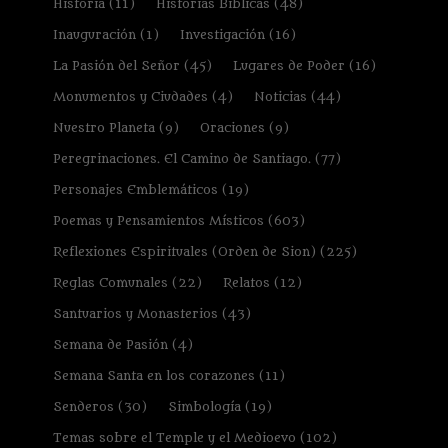
Historia
(11)
Historias Bíblicas
(48)
Inauguración
(1)
Investigación
(16)
La Pasión del Señor
(45)
Lugares de Poder
(16)
Monumentos y Ciudades
(4)
Noticias
(44)
Nuestro Planeta
(9)
Oraciones
(9)
Peregrinaciones. El Camino de Santiago.
(77)
Personajes Emblemáticos
(19)
Poemas y Pensamientos Místicos
(603)
Reflexiones Espirituales (Orden de Sion)
(225)
Reglas Comunales
(22)
Relatos
(12)
Santuarios y Monasterios
(43)
Semana de Pasión
(4)
Semana Santa en los corazones
(11)
Senderos
(30)
Simbología
(19)
Temas sobre el Temple y el Medioevo
(102)