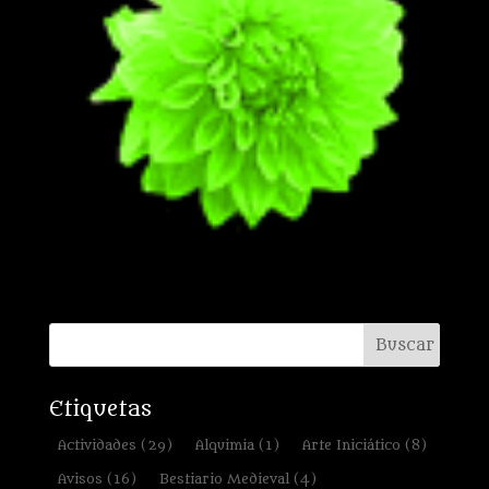
Etiquetas
Actividades
(29)
Alquimia
(1)
Arte Iniciático
(8)
Avisos
(16)
Bestiario Medieval
(4)