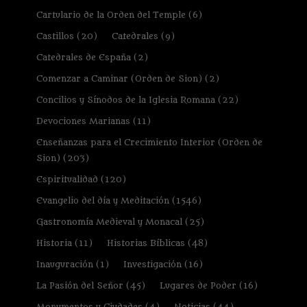
Cartulario de la Orden del Temple
(6)
Castillos
(20)
Catedrales
(9)
Catedrales de España
(2)
Comenzar a Caminar (Orden de Sion)
(2)
Concilios y Sínodos de la Iglesia Romana
(22)
Devociones Marianas
(11)
Enseñanzas para el Crecimiento Interior (Orden de
Sion)
(203)
Espiritualidad
(120)
Evangelio del día y Meditación
(1546)
Gastronomía Medieval y Monacal
(25)
Historia
(11)
Historias Bíblicas
(48)
Inauguración
(1)
Investigación
(16)
La Pasión del Señor
(45)
Lugares de Poder
(16)
Monumentos y Ciudades
(4)
Noticias
(44)