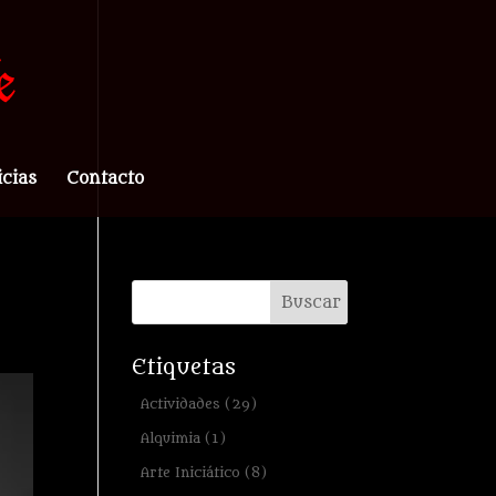
icias
Contacto
Etiquetas
Actividades
(29)
Alquimia
(1)
Arte Iniciático
(8)