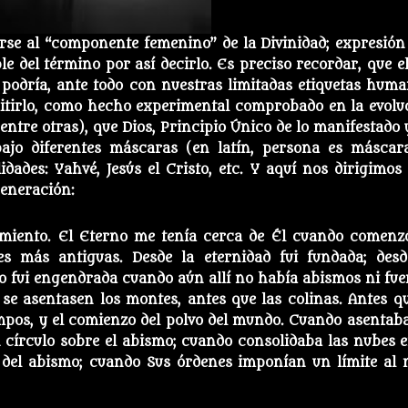
girse al “componente femenino” de la Divinidad; expresión
e del término por así decirlo. Es preciso recordar, que el
 podría, ante todo con nuestras limitadas etiquetas huma
mitirlo, como hecho experimental comprobado en la evolu
(entre otras), que Dios, Principio Único de lo manifestado 
bajo diferentes máscaras (en latín, persona es máscar
idades: Yahvé, Jesús el Cristo, etc. Y aquí nos dirigimos 
eneración:
nimiento. El Eterno me tenía cerca de Él cuando comenz
es más antiguas. Desde la eternidad fui fundada; desd
 Yo fui engendrada cuando aún allí no había abismos ni fue
se asentasen los montes, antes que las colinas. Antes qu
mpos, y el comienzo del polvo del mundo. Cuando asentaba
n círculo sobre el abismo; cuando consolidaba las nubes e
 del abismo; cuando Sus órdenes
imponían un límite al 