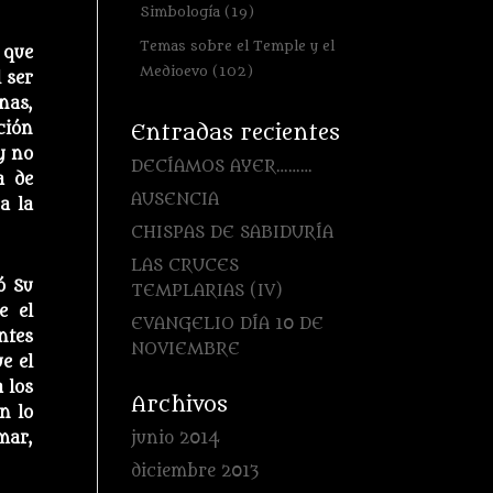
Simbología
(19)
Temas sobre el Temple y el
 que
Medioevo
(102)
 ser
nas,
ción
Entradas recientes
y no
DECÍAMOS AYER………
a de
AUSENCIA
a la
CHISPAS DE SABIDURÍA
LAS CRUCES
ó Su
TEMPLARIAS (IV)
e el
EVANGELIO DÍA 10 DE
ntes
NOVIEMBRE
e el
 los
Archivos
n lo
junio 2014
mar,
diciembre 2013