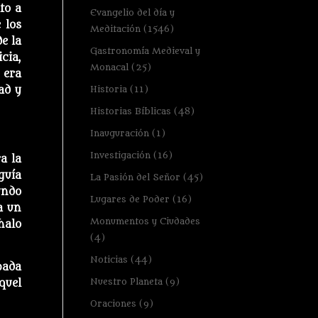
to a
Evangelio del día y
 los
Meditación
(1546)
e la
Gastronomía Medieval y
cia,
Monacal
(25)
 era
Historia
(11)
ad y
Historias Bíblicas
(48)
Inauguración
(1)
Investigación
(16)
a la
guía
La Pasión del Señor
(45)
undo
Lugares de Poder
(16)
a un
Monumentos y Ciudades
halo
(4)
Noticias
(44)
pada
Nuestro Planeta
(9)
quel
Oraciones
(9)