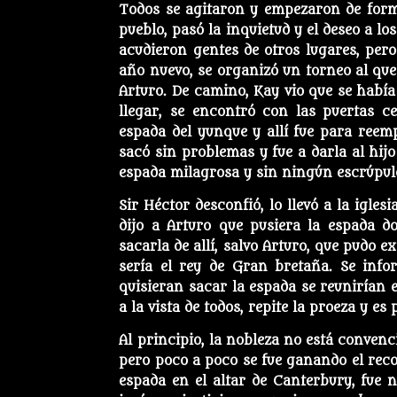
Todos se agitaron y empezaron de forma
pueblo, pasó la inquietud y el deseo a lo
acudieron gentes de otros lugares, per
año nuevo, se organizó un torneo al que 
Arturo. De camino, Kay vio que se había
llegar, se encontró con las puertas c
espada del yunque y allí fue para reem
sacó sin problemas y fue a darla al hij
espada milagrosa y sin ningún escrúpulo,
Sir Héctor desconfió, lo llevó a la iglesi
dijo a Arturo que pusiera la espada 
sacarla de allí, salvo Arturo, que pudo e
sería el rey de Gran bretaña. Se info
quisieran sacar la espada se reunirían e
a la vista de todos, repite la proeza y es
Al principio, la nobleza no está convenc
pero poco a poco se fue ganando el recon
espada en el altar de Canterbury, fue 