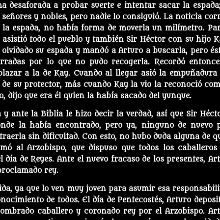
 desaforada a probar suerte e intentar sacar la espada;
s señores y nobles, pero nadie lo consiguió. La noticia corr
o la espada, no había forma de moverla un milímetro. Par
asistió todo el pueblo y también Sir Héctor con su hijo K
 olvidado su espada y mandó a Arturo a buscarla, pero ést
erradas por lo que no pudo recogerla. Recordó entonce
plazar a la de Kay. Cuando al llegar asió la empuñadura 
o de su protector, más cuando Kay la vio la reconoció com
 dijo que era él quien la había sacado del yunque.
a y ante la Biblia le hizo decir la verdad, así que Sir Héct
donde la había encontrado, pero ya, ninguno de nuevo 
xtraerla sin dificultad. Con esto, no hubo duda alguna de qu
rmó al Arzobispo, que dispuso que todos los caballeros
l día de Reyes. Ante el nuevo fracaso de los presentes, Art
 proclamado rey.
ida, ya que lo ven muy joven para asumir esa responsabili
ocimiento de todos. El día de Pentecostés, Arturo deposit
nombrado caballero y coronado rey por el Arzobispo. Art