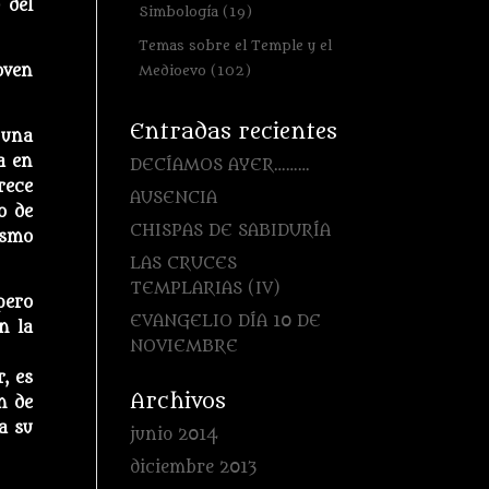
 del
Simbología
(19)
Temas sobre el Temple y el
oven
Medioevo
(102)
Entradas recientes
 una
a en
DECÍAMOS AYER………
rece
AUSENCIA
o de
CHISPAS DE SABIDURÍA
ismo
LAS CRUCES
TEMPLARIAS (IV)
pero
EVANGELIO DÍA 10 DE
n la
NOVIEMBRE
, es
Archivos
n de
a su
junio 2014
diciembre 2013