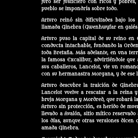
juró ser justiciero con ricos y pobres
pueblo se impondría sobre todo.
Arturo reinó sin dificultades bajo lo
llamada Ginebra (Gwenhwyfar en galés), 
Arturo puso la capital de su reino en 
conducta intachable, fundando la Orden 
toda Bretaña. Más adelante, en una terr
la famosa Excalibur, advirtiéndole que
sus caballeros, Lancelot, vie un roman
con su hermanastra Morgana, y de ese l
Arturo descubre la traición de Ginebr
Lancelot vuelve a rescatar a la reina 
bruja Morgana y Mordred, que robará la 
Arturo sin protección, es herido de muer
llevado a Avalón, sitio mítico reservado
los días, aunque otras versiones dicen
amada Ginebra.