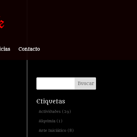
icias
Contacto
Etiquetas
Actividades
(29)
Alquimia
(1)
Arte Iniciático
(8)