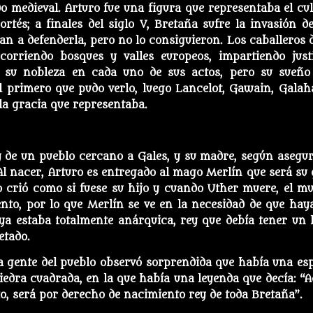
 medieval. Arturo fue una figura que representaba el cul
rtés; a finales del siglo V, Bretaña sufre la invasión de
tan a defenderla, pero no lo consiguieron. Los caballeros d
orriendo bosques y valles europeos, impartiendo justi
 su nobleza en cada uno de sus actos, pero su sueño
el primero que pudo verlo, luego Lancelot, Gawain, Galah
la gracia que representaba.
y de un pueblo cercano a Gales, y su madre, según asegur
Al nacer, Arturo es entregado al mago Merlín que será su 
lo crió como si fuese su hijo y cuando Uther muere, el m
nto, por lo que Merlín se ve en la necesidad de que hay
ya estaba totalmente anárquica, rey que debía tener un 
etado.
, la gente del pueblo observó sorprendida que había una es
edra cuadrada, en la que había una leyenda que decía: “A
io, será por derecho de nacimiento rey de toda Bretaña”.