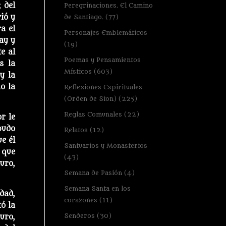
 del
Peregrinaciones. El Camino
ió y
de Santiago.
(77)
a el
Personajes Emblemáticos
ay y
(19)
e al
Poemas y Pensamientos
s la
Místicos
(603)
y la
o la
Reflexiones Espirituales
(Orden de Sion)
(225)
Reglas Comunales
(22)
or le
pudo
Relatos
(12)
e él
Santuarios y Monasterios
 que
(43)
uro,
Semana de Pasión
(4)
Semana Santa en los
dad,
corazones
(11)
ó la
Senderos
(30)
uro,