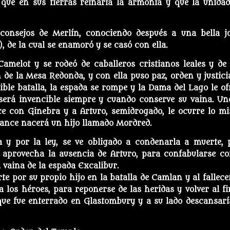
, que en sus tierras reinaría la armonía y que la unidad
s consejos de Merlín, conociendo después a una bella j
de la cual se enamoró y se casó con ella.
Camelot y se rodeó de caballeros cristianos leales y de
de la Mesa Redonda, y con ella puso paz, orden y justici
ible batalla, la espada se rompe y la Dama del Lago le of
 será invencible siempre y cuando conserve su vaina. Un
ce con Ginebra y a Arturo, semidrogado, le ocurre lo m
ance nacerá un hijo llamado Mordred.
a y por la ley, se ve obligado a condenarla a muerte, 
y aprovecha la ausencia de Arturo, para confabularse co
vaina de la espada Excalibur.
te por su propio hijo en la batalla de Camlan y al fallecer
 a los héroes, para reponerse de las heridas y volver al fi
 que fue enterrado en Glastombury y a su lado descansarí