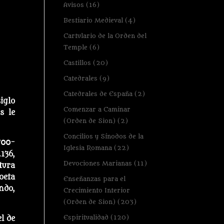
Avisos
(16)
Bestiario Medieval
(4)
Cartulario de la Orden del
Temple
(6)
Castillos
(20)
Catedrales
(9)
Catedrales de España
(2)
iglo
Comenzar a Caminar
s le
(Orden de Sion)
(2)
Concilios y Sínodos de la
700-
Iglesia Romana
(22)
136,
Devociones Marianas
(11)
tura
oeta
Enseñanzas para el
ndo,
Crecimiento Interior
(Orden de Sion)
(203)
Espiritualidad
(120)
l de