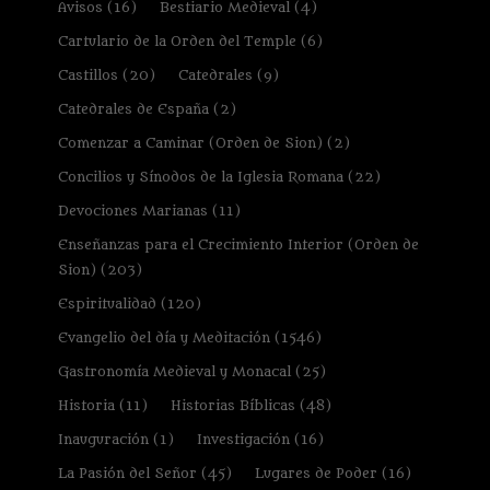
Avisos
(16)
Bestiario Medieval
(4)
Cartulario de la Orden del Temple
(6)
Castillos
(20)
Catedrales
(9)
Catedrales de España
(2)
Comenzar a Caminar (Orden de Sion)
(2)
Concilios y Sínodos de la Iglesia Romana
(22)
Devociones Marianas
(11)
Enseñanzas para el Crecimiento Interior (Orden de
Sion)
(203)
Espiritualidad
(120)
Evangelio del día y Meditación
(1546)
Gastronomía Medieval y Monacal
(25)
Historia
(11)
Historias Bíblicas
(48)
Inauguración
(1)
Investigación
(16)
La Pasión del Señor
(45)
Lugares de Poder
(16)