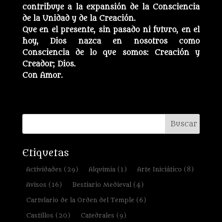
contribuye a la expansión de la Consciencia
de la Unidad y de la Creación.
Que en el presente, sin pasado ni futuro, en el
hoy, Dios nazca en nosotros como
Consciencia de lo que somos: Creación y
Creador; Dios.
Con Amor.
Etiquetas
Actividades
(29)
Alquimia
(1)
Arte Iniciático
(8)
Avisos
(16)
Bestiario Medieval
(4)
Cartulario de la Orden del Temple
(6)
Castillos
(20)
Catedrales
(9)