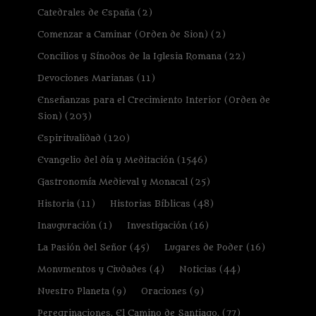
Catedrales de España
(2)
Comenzar a Caminar (Orden de Sion)
(2)
Concilios y Sínodos de la Iglesia Romana
(22)
Devociones Marianas
(11)
Enseñanzas para el Crecimiento Interior (Orden de
Sion)
(203)
Espiritualidad
(120)
Evangelio del día y Meditación
(1546)
Gastronomía Medieval y Monacal
(25)
Historia
(11)
Historias Bíblicas
(48)
Inauguración
(1)
Investigación
(16)
La Pasión del Señor
(45)
Lugares de Poder
(16)
Monumentos y Ciudades
(4)
Noticias
(44)
Nuestro Planeta
(9)
Oraciones
(9)
Peregrinaciones. El Camino de Santiago.
(77)