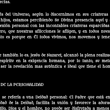
ectas.
s del Universo, según lo discernimos en sus criaturas 
ijos, estamos percibiendo Su Divina presencia aquí y a
exión personal con las incontables criaturas esparcidas
ero, que nuestras aflicciones le afligen, y en todos nues
esto es porque en Él todos vivimos, nos movemos y ten
 también lo es. Jesús de Nazaret, alcanzó la plena realiza
 espíritu en la exigencia humana, por lo tanto, su met
 ser la revelación mas auténtica e ideal que tiene el ho
 DE LA PERSONALIDAD
, se refería a una Deidad personal: El Padre que está en
idad de la Deidad, facilita la unión y favorece la adora
 Hijo, Dios y el hombre, no puede ser disfrutada a menos