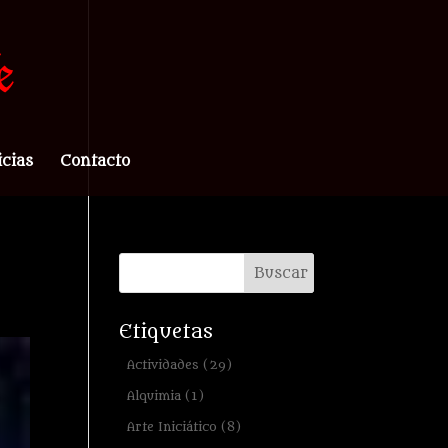
icias
Contacto
Etiquetas
Actividades
(29)
Alquimia
(1)
Arte Iniciático
(8)