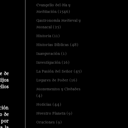
Evangelio del día y
Meditación
(1546)
Gastronomía Medieval y
Monacal
(25)
Historia
(11)
Historias Bíblicas
(48)
Inauguración
(1)
Investigación
(16)
La Pasión del Señor
(45)
e de
Lugares de Poder
(16)
ijos
llos
Monumentos y Ciudades
(4)
Noticias
(44)
ción
Nuestro Planeta
(9)
o de
 por
Oraciones
(9)
a la