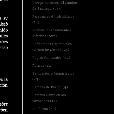
Peregrinaciones. El Camino
de Santiago.
(77)
Personajes Emblemáticos
e su
(19)
ndad
Poemas y Pensamientos
nido
Místicos
(603)
ales
ades
Reflexiones Espirituales
erso
(Orden de Sion)
(225)
Reglas Comunales
(22)
Relatos
(12)
Santuarios y Monasterios
(43)
e la
ción
Semana de Pasión
(4)
Semana Santa en los
corazones
(11)
adre
Senderos
(30)
rden