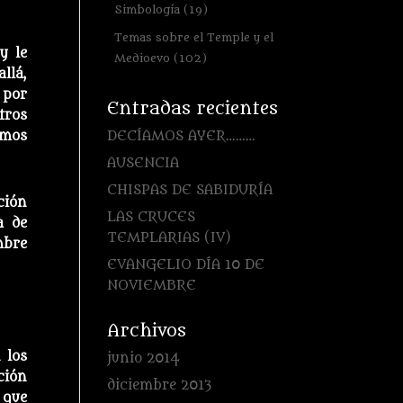
Simbología
(19)
Temas sobre el Temple y el
y le
Medioevo
(102)
llá,
 por
Entradas recientes
tros
DECÍAMOS AYER………
emos
AUSENCIA
CHISPAS DE SABIDURÍA
ción
LAS CRUCES
a de
TEMPLARIAS (IV)
mbre
EVANGELIO DÍA 10 DE
NOVIEMBRE
Archivos
 los
junio 2014
ción
diciembre 2013
 que