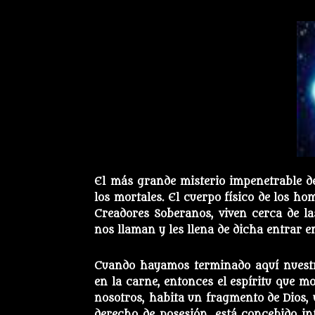
El más grande misterio impenetrable de
los mortales. El cuerpo físico de los ho
Creadores Soberanos, viven cerca de las
nos llaman y les llena de dicha entrar e
Cuando hayamos terminado aquí nuestra
en la carne, entonces el espíritu que mo
nosotros, habita un fragmento de Dios, 
derecho de posesión, está concebido in