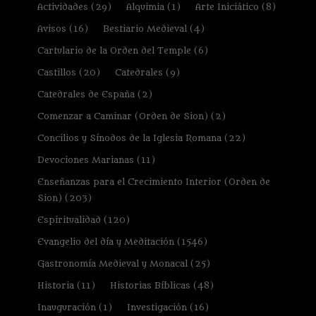
Actividades
(29)
Alquimia
(1)
Arte Iniciático
(8)
Avisos
(16)
Bestiario Medieval
(4)
Cartulario de la Orden del Temple
(6)
Castillos
(20)
Catedrales
(9)
Catedrales de España
(2)
Comenzar a Caminar (Orden de Sion)
(2)
Concilios y Sínodos de la Iglesia Romana
(22)
Devociones Marianas
(11)
Enseñanzas para el Crecimiento Interior (Orden de
Sion)
(203)
Espiritualidad
(120)
Evangelio del día y Meditación
(1546)
Gastronomía Medieval y Monacal
(25)
Historia
(11)
Historias Bíblicas
(48)
Inauguración
(1)
Investigación
(16)