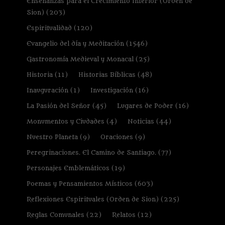
Enseñanzas para el Crecimiento Interior (Orden de
Sion)
(203)
Espiritualidad
(120)
Evangelio del día y Meditación
(1546)
Gastronomía Medieval y Monacal
(25)
Historia
(11)
Historias Bíblicas
(48)
Inauguración
(1)
Investigación
(16)
La Pasión del Señor
(45)
Lugares de Poder
(16)
Monumentos y Ciudades
(4)
Noticias
(44)
Nuestro Planeta
(9)
Oraciones
(9)
Peregrinaciones. El Camino de Santiago.
(77)
Personajes Emblemáticos
(19)
Poemas y Pensamientos Místicos
(603)
Reflexiones Espirituales (Orden de Sion)
(225)
Reglas Comunales
(22)
Relatos
(12)