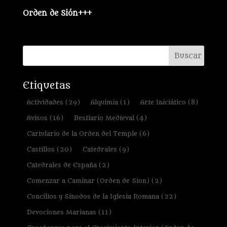
Orden de Sión+++
Etiquetas
Actividades
(29)
Alquimia
(1)
Arte Iniciático
(8)
Avisos
(16)
Bestiario Medieval
(4)
Cartulario de la Orden del Temple
(6)
Castillos
(20)
Catedrales
(9)
Catedrales de España
(2)
Comenzar a Caminar (Orden de Sion)
(2)
Concilios y Sínodos de la Iglesia Romana
(22)
Devociones Marianas
(11)