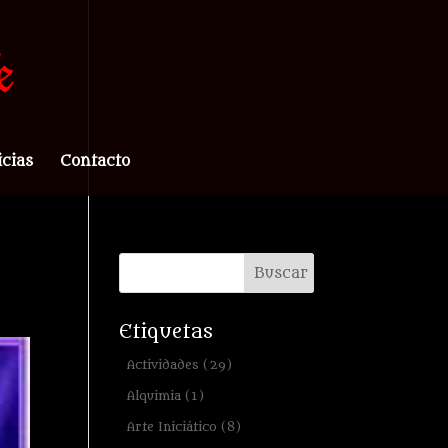
icias
Contacto
Etiquetas
Actividades
(29)
Alquimia
(1)
Arte Iniciático
(8)