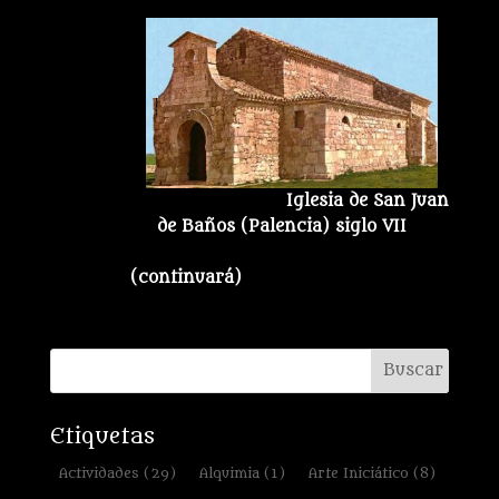
Iglesia de San Juan
de Baños (Palencia) siglo VII
(continuará)
Etiquetas
Actividades
(29)
Alquimia
(1)
Arte Iniciático
(8)