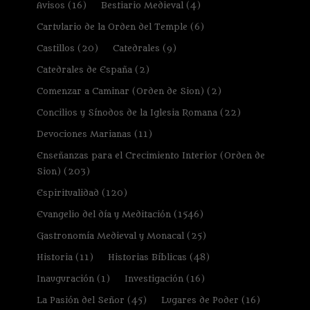
Avisos
(16)
Bestiario Medieval
(4)
Cartulario de la Orden del Temple
(6)
Castillos
(20)
Catedrales
(9)
Catedrales de España
(2)
Comenzar a Caminar (Orden de Sion)
(2)
Concilios y Sínodos de la Iglesia Romana
(22)
Devociones Marianas
(11)
Enseñanzas para el Crecimiento Interior (Orden de
Sion)
(203)
Espiritualidad
(120)
Evangelio del día y Meditación
(1546)
Gastronomía Medieval y Monacal
(25)
Historia
(11)
Historias Bíblicas
(48)
Inauguración
(1)
Investigación
(16)
La Pasión del Señor
(45)
Lugares de Poder
(16)