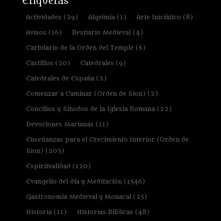
Etiquetas
Actividades
(29)
Alquimia
(1)
Arte Iniciático
(8)
Avisos
(16)
Bestiario Medieval
(4)
Cartulario de la Orden del Temple
(6)
Castillos
(20)
Catedrales
(9)
Catedrales de España
(2)
Comenzar a Caminar (Orden de Sion)
(2)
Concilios y Sínodos de la Iglesia Romana
(22)
Devociones Marianas
(11)
Enseñanzas para el Crecimiento Interior (Orden de
Sion)
(203)
Espiritualidad
(120)
Evangelio del día y Meditación
(1546)
Gastronomía Medieval y Monacal
(25)
Historia
(11)
Historias Bíblicas
(48)