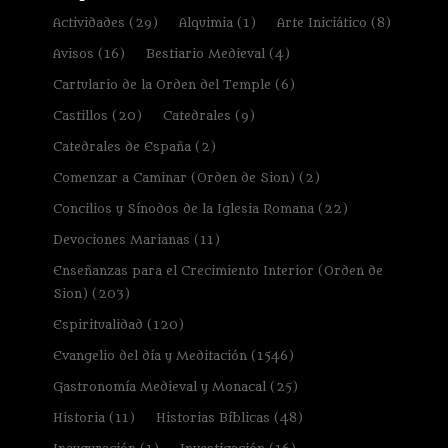
Actividades
(29)
Alquimia
(1)
Arte Iniciático
(8)
Avisos
(16)
Bestiario Medieval
(4)
Cartulario de la Orden del Temple
(6)
Castillos
(20)
Catedrales
(9)
Catedrales de España
(2)
Comenzar a Caminar (Orden de Sion)
(2)
Concilios y Sínodos de la Iglesia Romana
(22)
Devociones Marianas
(11)
Enseñanzas para el Crecimiento Interior (Orden de
Sion)
(203)
Espiritualidad
(120)
Evangelio del día y Meditación
(1546)
Gastronomía Medieval y Monacal
(25)
Historia
(11)
Historias Bíblicas
(48)