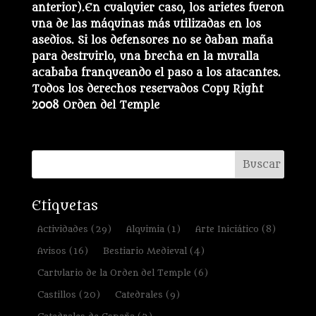
anterior).
En cualquier caso, los arietes fueron
una de las máquinas más utilizadas en los
asedios. Si los defensores no se daban maña
para destruirlo, una brecha en la muralla
acababa franqueando el paso a los atacantes.
Todos los derechos reservados Copy Right
2008 Orden del Temple
Etiquetas
Actividades
(29)
Alquimia
(1)
Arte Iniciático
(8)
Avisos
(16)
Bestiario Medieval
(4)
Cartulario de la Orden del Temple
(6)
Castillos
(20)
Catedrales
(9)