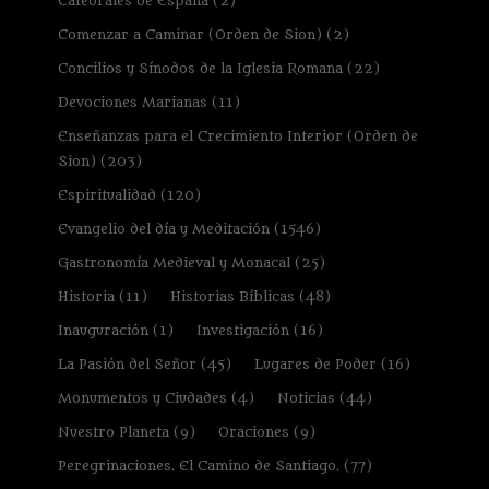
Catedrales de España
(2)
Comenzar a Caminar (Orden de Sion)
(2)
Concilios y Sínodos de la Iglesia Romana
(22)
Devociones Marianas
(11)
Enseñanzas para el Crecimiento Interior (Orden de
Sion)
(203)
Espiritualidad
(120)
Evangelio del día y Meditación
(1546)
Gastronomía Medieval y Monacal
(25)
Historia
(11)
Historias Bíblicas
(48)
Inauguración
(1)
Investigación
(16)
La Pasión del Señor
(45)
Lugares de Poder
(16)
Monumentos y Ciudades
(4)
Noticias
(44)
Nuestro Planeta
(9)
Oraciones
(9)
Peregrinaciones. El Camino de Santiago.
(77)