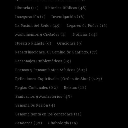
Historia
(11)
Historias Bíblicas
(48)
Inauguración
(1)
Investigación
(16)
La Pasión del Señor
(45)
Lugares de Poder
(16)
Monumentos y Ciudades
(4)
Noticias
(44)
Nuestro Planeta
(9)
Oraciones
(9)
Peregrinaciones. El Camino de Santiago.
(77)
Personajes Emblemáticos
(19)
Poemas y Pensamientos Místicos
(603)
Reflexiones Espirituales (Orden de Sion)
(225)
Reglas Comunales
(22)
Relatos
(12)
Santuarios y Monasterios
(43)
Semana de Pasión
(4)
Semana Santa en los corazones
(11)
Senderos
(30)
Simbología
(19)