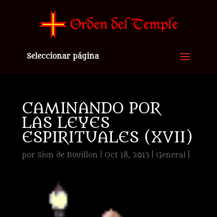
Seleccionar página
CAMINANDO POR
LAS LEYES
ESPIRITUALES (XVII)
por
Sion de Bouillon
|
Oct 18, 2013
|
General
|