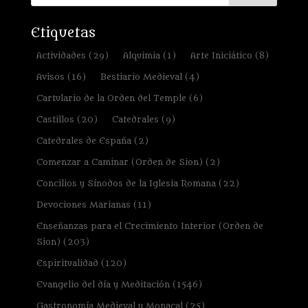
Etiquetas
Actividades
(29)
Alquimia
(1)
Arte Iniciático
(8)
Avisos
(16)
Bestiario Medieval
(4)
Cartulario de la Orden del Temple
(6)
Castillos
(20)
Catedrales
(9)
Catedrales de España
(2)
Comenzar a Caminar (Orden de Sion)
(2)
Concilios y Sínodos de la Iglesia Romana
(22)
Devociones Marianas
(11)
Enseñanzas para el Crecimiento Interior (Orden de
Sion)
(203)
Espiritualidad
(120)
Evangelio del día y Meditación
(1546)
Gastronomía Medieval y Monacal
(25)