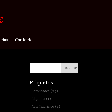
icias
Contacto
Etiquetas
Actividades
(29)
Alquimia
(1)
Arte Iniciático
(8)