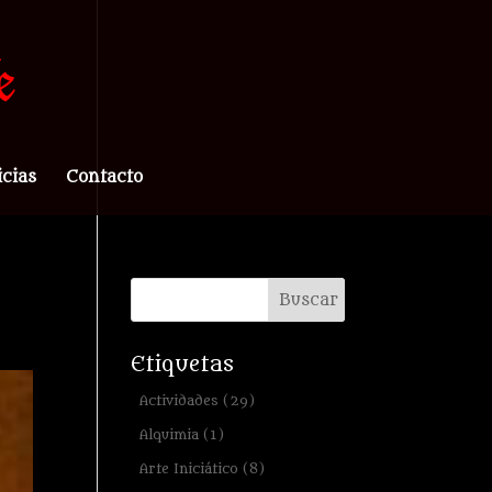
icias
Contacto
Etiquetas
Actividades
(29)
Alquimia
(1)
Arte Iniciático
(8)